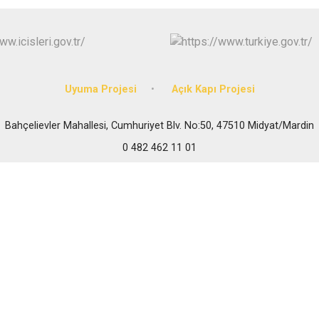
Mazıdağı
Midyat
Uyuma Projesi
Açık Kapı Projesi
Bahçelievler Mahallesi, Cumhuriyet Blv. No:50, 47510 Midyat/Mardin
0 482 462 11 01