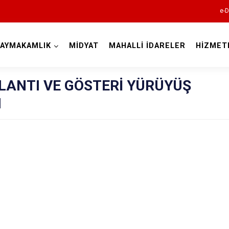
e-D
AYMAKAMLIK
MİDYAT
MAHALLİ İDARELER
HİZMET
Mardin
PLANTI VE GÖSTERİ YÜRÜYÜŞ
I
Dargeçit
Derik
Kızıltepe