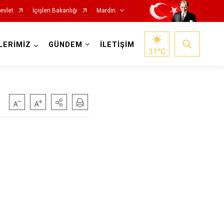
evlet
İçişleri Bakanlığı
Mardin
LERİMİZ
GÜNDEM
İLETİŞİM
31
°C
Nusaybin
Ömerli
Savur